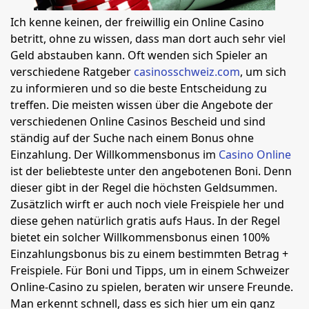
Ich kenne keinen, der freiwillig ein Online Casino
betritt, ohne zu wissen, dass man dort auch sehr viel
Geld abstauben kann. Oft wenden sich Spieler an
verschiedene Ratgeber
casinosschweiz.com
, um sich
zu informieren und so die beste Entscheidung zu
treffen. Die meisten wissen über die Angebote der
verschiedenen Online Casinos Bescheid und sind
ständig auf der Suche nach einem Bonus ohne
Einzahlung. Der Willkommensbonus im
Casino Online
ist der beliebteste unter den angebotenen Boni. Denn
dieser gibt in der Regel die höchsten Geldsummen.
Zusätzlich wirft er auch noch viele Freispiele her und
diese gehen natürlich gratis aufs Haus. In der Regel
bietet ein solcher Willkommensbonus einen 100%
Einzahlungsbonus bis zu einem bestimmten Betrag +
Freispiele. Für Boni und Tipps, um in einem Schweizer
Online-Casino zu spielen, beraten wir unsere Freunde.
Man erkennt schnell, dass es sich hier um ein ganz