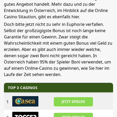
gutes Angebot handelt. Mehr dazu und zu der
Entwicklung in Österreich, im Hinblick auf die Online
Casino Sitaution, gibt es ebenfalls hier.
Doch bitte jetzt nicht zu sehr in Euphorie verfallen.
Selbst der großzügigste Bonus ist noch lange keine
Garantie für einen Gewinn. Zwar steigt die
Wahrscheinlichkeit mit einem guten Bonus viel Geld zu
erzielen. Aber es gibt auch immer wieder welche,
denen sogar zwei Boni nicht gereicht haben. In
Österreich haben 95% der Spieler Boni verwendet, um
auf einem Online-Casino zu gewinnen, wie Sie hier im
Laufe der Zeit sehen werden.
TOP 3 CASINOS
1
JETZT SPIELEN