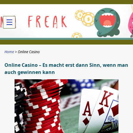
☰
Home
Online Casino
Online Casino – Es macht erst dann Sinn, wenn man
auch gewinnen kann