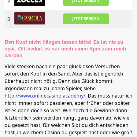
2
JETZT SPIELEN
3
JETZT SPIELEN
Den Kopf nicht hängen lassen bitte! Es ist nie zu
spät. Oft bedarf es nur noch einen Spin zum reich
werden
Viele stecken nach ein paar glücklosen Versuchen
sofort den Kopf in den Sand. Aber das ist eigentlich
überhaupt nicht nötig. Denn das Glück kommt
irgendwann mal zu jedem Spieler, siehe
http://www.onlinecasino.academy/
. Das muss natürlich
nicht immer sofort passieren, aber früher oder später
ist es dann doch so weit. Wie hoch die Gewinne dann
letztendlich sein werden hängt ganz davon ab, wie viel
du gesetzt hast, für welchen Slot du dich entschieden
hast, in welchem Casino du gespielt hast oder wie groß