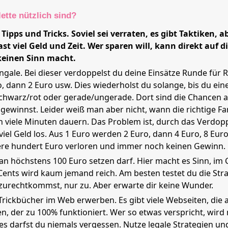
lette nützlich sind?
ps und Tricks. Soviel sei verraten, es gibt Taktiken, ab
ast viel Geld und Zeit. Wer sparen will, kann direkt auf d
 keinen Sinn macht.
ngale. Bei dieser verdoppelst du deine Einsätze Runde für 
o, dann 2 Euro usw. Dies wiederholst du solange, bis du ei
 schwarz/rot oder gerade/ungerade. Dort sind die Chancen 
gewinnst. Leider weiß man aber nicht, wann die richtige F
h viele Minuten dauern. Das Problem ist, durch das Verdopp
el Geld los. Aus 1 Euro werden 2 Euro, dann 4 Euro, 8 Euro
ere hundert Euro verloren und immer noch keinen Gewinn.
man höchstens 100 Euro setzen darf. Hier macht es Sinn, im
Cents wird kaum jemand reich. Am besten testet du die Stra
zurechtkommst, nur zu. Aber erwarte dir keine Wunder.
Trickbücher im Web erwerben. Es gibt viele Webseiten, die 
, der zu 100% funktioniert. Wer so etwas verspricht, wird
es darfst du niemals vergessen. Nutze legale Strategien un