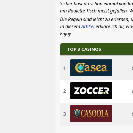
Sicher hast du schon einmal von Rou
am Roulette Tisch meist gefallen. W
Die Regeln sind leicht zu erlernen
In diesem
Artikel
erkläre ich dir, w
Enjoy.
TOP 3 CASINOS
1
2
3