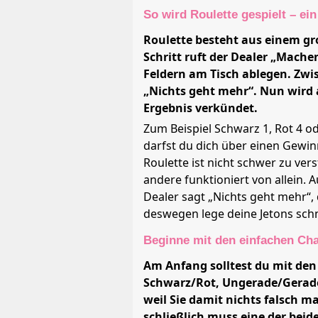
So wird Roulette gespielt – ei
Roulette besteht aus einem gr
Schritt ruft der Dealer „Mache
Feldern am Tisch ablegen. Zwi
„Nichts geht mehr“. Nun wird a
Ergebnis verkündet.
Zum Beispiel Schwarz 1, Rot 4 ode
darfst du dich über einen Gewin
Roulette ist nicht schwer zu vers
andere funktioniert von allein
Dealer sagt „Nichts geht mehr“, 
deswegen lege deine Jetons schnel
Beginne mit den einfachen Ch
Am Anfang solltest du mit den 
Schwarz/Rot, Ungerade/Gerade,
weil Sie damit nichts falsch 
schließlich muss eine der be