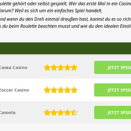
lette gehört oder selbst gespielt. Wer das erste Mal in ein Casino
arum? Weil es sich um ein einfaches Spiel handelt.
, und wenn du den Dreh einmal draußen hast, kannst du es so rich
as du beim Roulette beachten musst und wie du den idealen Einsti
Casea Casino
JETZT SPIE
Zoccer Casino
JETZT SPIE
Casoola
JETZT SPIE