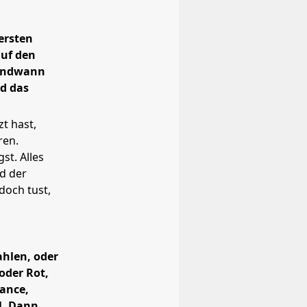
ersten
auf den
gendwann
nd das
zt hast,
ren.
st. Alles
d der
doch tust,
ahlen, oder
oder Rot,
hance,
l. Dann