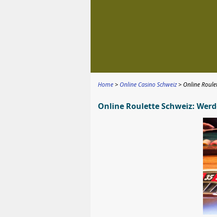
Home
Online Casino Schweiz
Online Roule
Online Roulette Schweiz: Werde